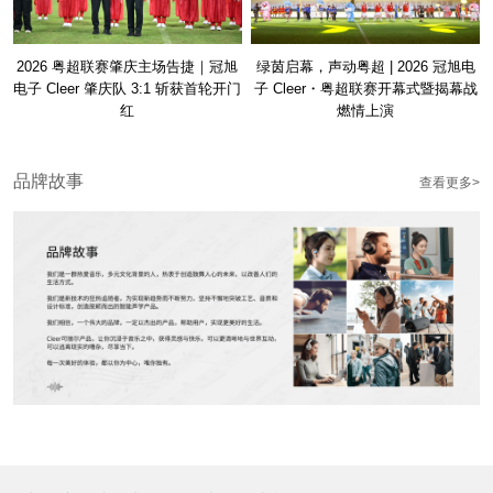
2026 粤超联赛肇庆主场告捷｜冠旭
绿茵启幕，声动粤超 | 2026 冠旭电
电子 Cleer 肇庆队 3:1 斩获首轮开门
子 Cleer・粤超联赛开幕式暨揭幕战
红
燃情上演
品牌故事
查看更多>