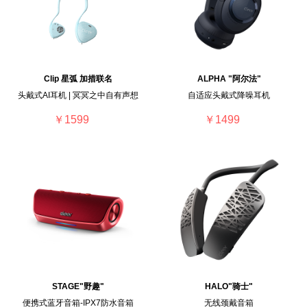
Clip 星弧 加措联名
ALPHA "阿尔法"
头戴式AI耳机 | 冥冥之中自有声想
自适应头戴式降噪耳机
￥1599
￥1499
STAGE"野趣"
HALO"骑士"
便携式蓝牙音箱-IPX7防水音箱
无线颈戴音箱