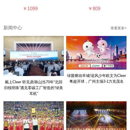
￥1099
￥809
新闻中心
查看更多>
绿茵燃动羊城!追风少年欧文为Cleer
粤超开球，广州主场3-1力克茂名
戴上Cleer 听见鼎湖山|当70年“北回
归线明珠”遇见零碳工厂智造的“绿美
耳机”