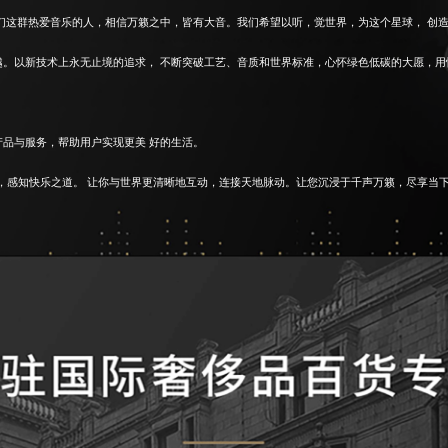
们这群热爱音乐的人，相信万籁之中，皆有大音。我们希望以听，觉世界，为这个星球， 创
越。以新技术上永无止境的追求， 不断突破工艺、音质和世界标准，心怀绿色低碳的大愿，
品与服务，帮助用户实现更美 好的生活。
源，感知快乐之道。 让你与世界更清晰地互动，连接天地脉动。让您沉浸于千声万籁，尽享当