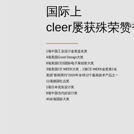
国际上
cleer屡获殊荣
1项中国工业设计金奖提名奖
4项美国Good Design大奖
8项美国CES国际电子展创新大奖
3项美国CE WEEK大奖，1项CE WEEK金奖第1名
美国“新闻周刊”2020年全球12个最高技术产品之一
11项德国红点奖
1项日本优良设计奖
8项中国当代好设计奖
40余项国际大奖