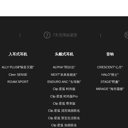
|
7天无理由退货
|
入耳式耳机
头戴式耳机
音响
ALLY PLUSⅡ"噪音灭霸"
ALPHA "阿尔法"
CRESCENT"心月"
Cleer SENSE
NEXT"未来发烧友"
HALO"骑士"
ROAM SPORT
ENDURO ANC "头等舱"
STAGE"野趣"
Clip 星弧 时尚版
MIRAGE "海市蜃楼"
Clip 星弧 时尚版Pro
Clip 星弧 尊享版
Clip 星弧 清宫戏画联名
Clip 星弧 荣宝生活联名
Clip 星弧 加措联名