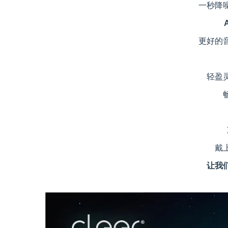
一秒降
更好的
轻盈
戴
让我