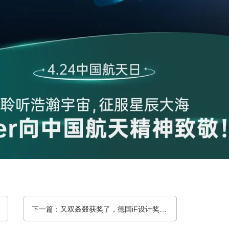
下一篇：又双叒叕获奖了，德国iF设计奖，拿下！