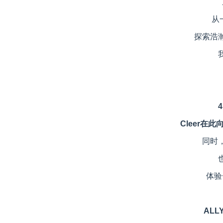
从
探索浩
Cleer在
同时
体验
ALL