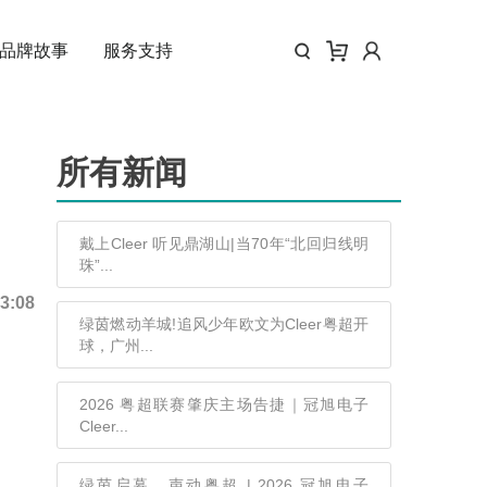
品牌故事
服务支持
所有新闻
戴上Cleer 听见鼎湖山|当70年“北回归线明
珠”...
23:08
绿茵燃动羊城!追风少年欧文为Cleer粤超开
球，广州...
2026 粤超联赛肇庆主场告捷｜冠旭电子
Cleer...
绿茵启幕，声动粤超 | 2026 冠旭电子