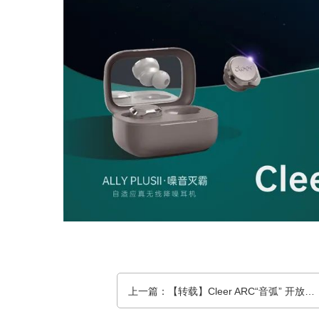
上一篇：【转载】Cleer ARC“音弧” 开放式真无线蓝牙耳机评测，全开放式听音体验，前后出音孔设计