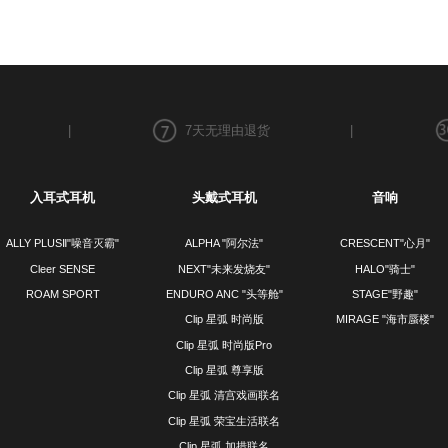
|
7天无理由退货
|
入耳式耳机
头戴式耳机
音响
ALLY PLUSⅡ"噪音灭霸"
ALPHA "阿尔法"
CRESCENT"心月"
Cleer SENSE
NEXT"未来发烧友"
HALO"骑士"
ROAM SPORT
ENDURO ANC "头等舱"
STAGE"野趣"
Clip 星弧 时尚版
MIRAGE "海市蜃楼"
Clip 星弧 时尚版Pro
Clip 星弧 尊享版
Clip 星弧 清宫戏画联名
Clip 星弧 荣宝生活联名
Clip 星弧 加措联名