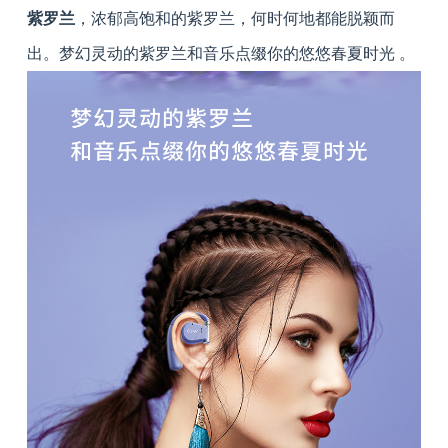
紫罗兰
，浓郁高饱和的紫罗兰，何时何地都能脱颖而
出。梦幻灵动的紫罗兰和音乐点缀你的悠悠春夏时光 。