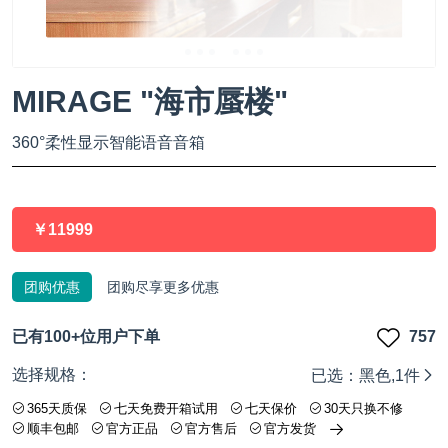
MIRAGE "海市蜃楼"
360°柔性显示智能语音音箱
￥11999
团购优惠
团购尽享更多优惠
已有
100+
位用户下单
757
选择规格：
已选：黑色,1件
365天质保
七天免费开箱试用
七天保价
30天只换不修
顺丰包邮
官方正品
官方售后
官方发货