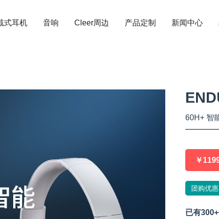
戴式耳机
音响
Cleer周边
产品定制
新闻中心
END
60H+ 
￥119
团购优惠
已有
300+