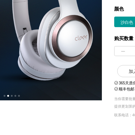
颜色
沙白色
购买数量
加
365天质
顺丰包邮
当你需要批
提供更划算
联系电话：40