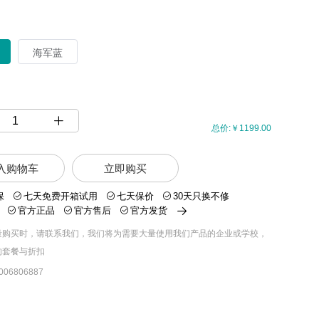
海军蓝
总价:￥1199.00
入购物车
立即购买
保
七天免费开箱试用
七天保价
30天只换不修
官方正品
官方售后
官方发货
量购买时，请联系我们，我们将为需要大量使用我们产品的企业或学校，
的套餐与折扣
06806887